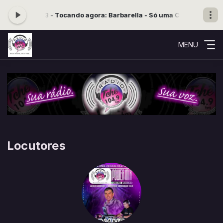
0:30 às 05:33 -
Tocando agora: Barbarella - Só uma Canção
Musical
MENU
Locutores